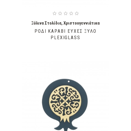
Ξύλινα Στολίδια
,
Χριστουγεννιάτικα
ΡΌΔΙ ΚΑΡΆΒΙ ΕΥΧΈΣ ΞΎΛΟ
PLEXIGLASS